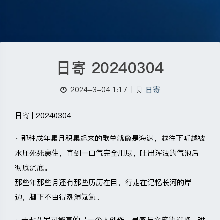
日寄 20240304
2024-3-04 1:17
|
日寄
日寄 | 20240304
· 那种成年累月积累起来的歌单就像是海渊，越往下听越被
水压死死裹住，直到一口气完全用尽，吐出浑浊的气泡后
彻底沉底。
那些年那些月还有那些历历在目，行走在记忆长河的岸
边，脚下不由得潮湿氤氲。
· 十七八岁可能真的是一个人创作、灵感与文笔的巅峰。琳