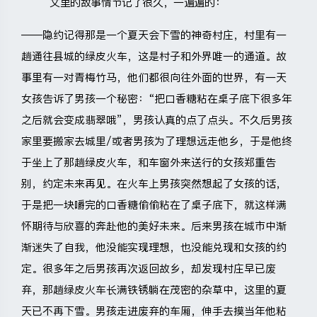
文里的故事情节记了很久，一遍遍的：
——隐约记得那是一个夏天会下雪的神奇村庄，村里有一
趟通往县城的绿皮火车，这是村子和外界唯一的通道。故
事里有一对青梅竹马，他们都很向往外面的世界，有一天
女孩告诉了男孩一个秘密：“把口香糖粘在桌子底下很多年
之后就会变成翡翠哦”，男孩认真的点了点头。不久后男孩
家里要搬家去城里/或者男孩为了理想远走他乡，于是他终
于坐上了那趟绿皮火车，和车窗外来送行的女孩郑重告
别，约定未来再见。在火车上男孩突然想起了女孩的话，
于是把一块嚼完的口香糖偷偷粘在了桌子底下，就这样满
怀期待与欣喜的奔赴他的美好未来。后来男孩在城市中渐
渐迷失了自我，他没能实现理想，也没能兑现和女孩的约
定。很多年之后男孩再次返回故乡，却发现村庄早已废
弃，那趟绿皮火车长满铁锈躺在茂密的杂草中，这里的夏
天已不再下雪。男孩走进废弃的车厢，伸手去摸当年他粘