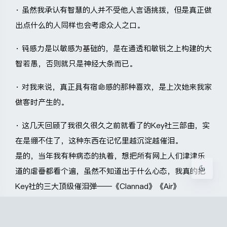
· 虽然我承认有智慧的人并不受他人言语挑拨，但是真正做
出点什么的人同样也会考虑众人之口。
· 钝感力是以敏感为基础的，是在通透和敏锐之上构建的大
智若愚，否则就只是神经大条而已。
夜间模式
· 对我来说，真正具有宿命感的那种喜欢，是上次她来我家
Sans Serif
Serif
做客时产生的。
浅阴影
深阴影
· 这几天回顾了我很久很久之前就看了的Key社三部曲，实
在是绷不住了，这种东西在记忆里越沉淀越催泪。
关闭
日落
暗化
灰度
是的，当年我有种病态的执着，想把所有网上人们津津乐
道的虐番都看个遍，虽然不知道出于什么心态，我真的把
Key社的三大顶级催泪弹——《Clannad》《Air》
《Kanon》一集不落的看完了，结果就是，这三部番大概
是奠定了我那段时期人生的基调，使我拥有了许多敏感与