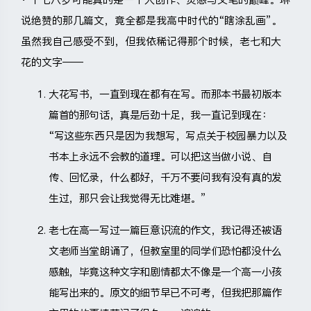
说绝赞的那几篇文，竟全都是我高中时代的“瞎涂乱画”。
虽然我自己感受不到，但我依稀记得那个时候，老七和大
花的文字——
大花写书，一直到现在都有在写。而那本书最初版本
篇首的那句话，真是后劲十足，我一直记到现在：
“写这些东西只是因为我想写，写点关于校园暴力以及
书本上永远不会教的道理。可以把这当做小说、自
传、回忆录，什么都好，千万不要问我有没有真的发
生过，那只会让我觉得无比难堪。”
老七在高一写过一篇巨意识流的作文，我记得还被语
文老师当堂朗诵了，但教室里的同学们恐怕都没什么
感触，毕竟这种文字和剧情都太不像是一个高一小孩
能写出来的。原文的细节早已不可考，但我把那篇作