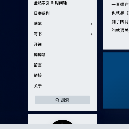
全站索引 & 时间轴
一直想在
也就是《
日寄系列
到了四月
随笔
的就通关
写书
开往
碎碎念
留言
链接
关于
搜索