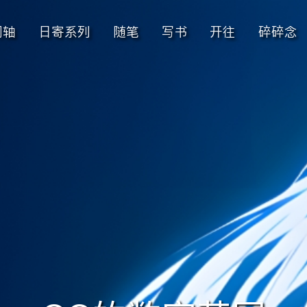
间轴
日寄系列
随笔
写书
开往
碎碎念