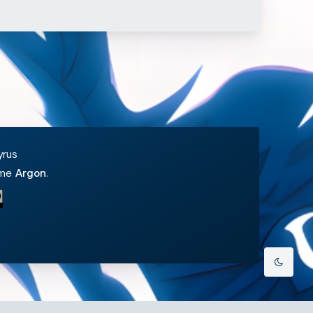
夜间模式
Sans Serif
Serif
yrus
浅阴影
深阴影
eme
Argon
.
关闭
日落
暗化
灰度