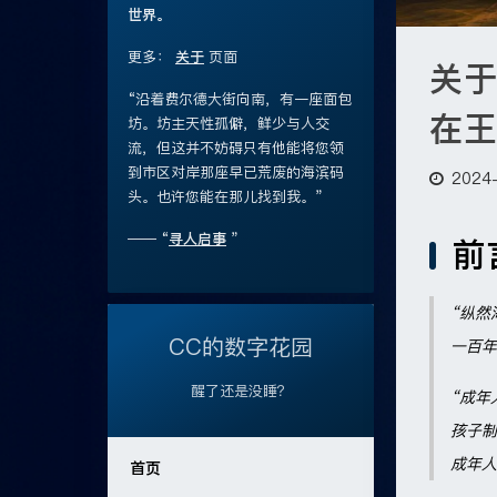
世界。
更多：
关于
页面
关于
“沿着费尔德大街向南，有一座面包
在王
坊。坊主天性孤僻，鲜少与人交
流，但这并不妨碍只有他能将您领
到市区对岸那座早已荒废的海滨码
2024
头。也许您能在那儿找到我。”
—— “
寻人启事
”
前
“纵然
CC的数字花园
一百年
醒了还是没睡？
“成年
孩子制
成年人
首页