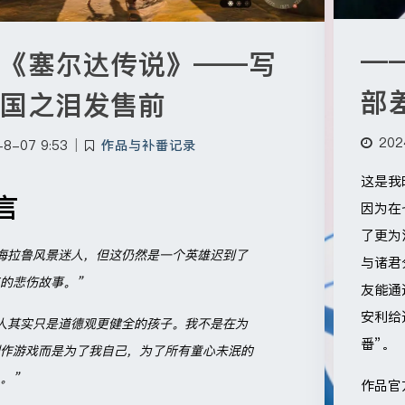
—
《塞尔达传说》——写
部
国之泪发售前
202
-8-07 9:53
|
作品与补番记录
这是我
言
因为在
了更为
海拉鲁风景迷人，但这仍然是一个英雄迟到了
与诸君
的悲伤故事。”
友能通
安利给
人其实只是道德观更健全的孩子。我不是在为
番”。
作游戏而是为了我自己，为了所有童心未泯的
。”
作品官