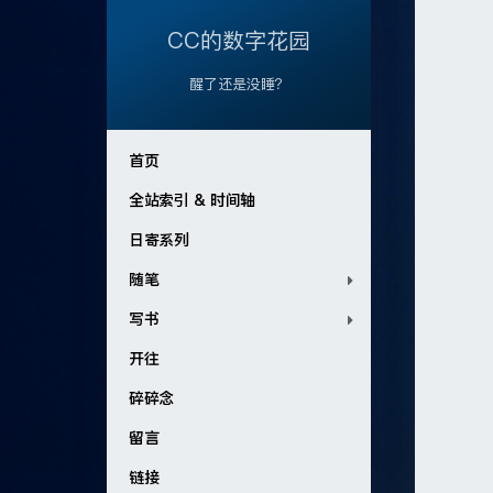
CC的数字花园
醒了还是没睡？
首页
全站索引 & 时间轴
日寄系列
随笔
写书
开往
碎碎念
留言
链接