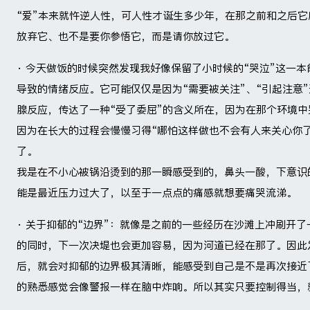
“爱”本来就忤逆人性，可人性才诞生多少年，在那之前和之后
放弃它、也不是要你参悟它，而是请你放过它。 ​​​
· 今天做饭的时候突然发现我好像保留了小时候的“哭泣”这一
导致的情绪反应。它可能仅仅是因为“需要被关注”、“引起注意
腺反应，传达了一种“受了委屈”的含义所在，因为在那个环境
因为在长大的过程会慢慢习得“哪怕这样做也不会有人来关心你
了。
我是在不小心被锅沿烫到的那一瞬感受到的，鼻头一酸，下意识
能是最近压力过大了，以至于一点点的痛感就想要痛哭流涕。
· 关于抑郁的“边界”：就像是之前的一些经历在沙滩上冲刷开了
的同时，下一次决堤也会更加容易，因为河道已经在那了。因此
后，就会对抑郁的边界极其清晰，能感受到自己是不是再次接近
的熟悉感觉会像警报一样在脑中炸响。所以其实只要控制得当，