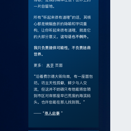
一片自留地。
所有“听起来很有道理”的话，其核
心都是蜿蜒曲折的隐喻和字词重
构，让你听起来很有道理，就是它
的大部分意义。
这句话也不例外。
我只负责提供可能性，不负责拯救
世界。
更多：
关于
页面
“沿着费尔德大街向南，有一座面包
坊。坊主天性孤僻，鲜少与人交
流，但这并不妨碍只有他能将您领
到市区对岸那座早已荒废的海滨码
头。也许您能在那儿找到我。”
—— “
寻人启事
”