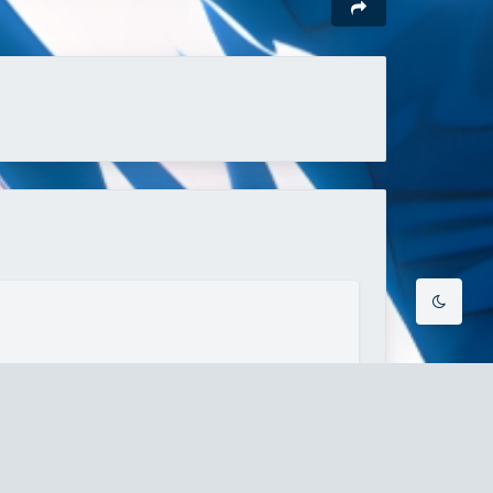
夜间模式
Sans Serif
Serif
浅阴影
深阴影
关闭
日落
暗化
灰度