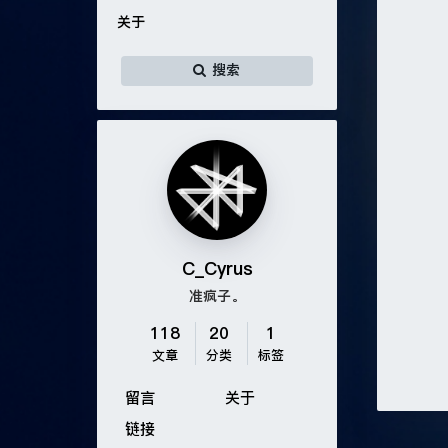
关于
搜索
C_Cyrus
准疯子。
118
20
1
文章
分类
标签
留言
关于
链接