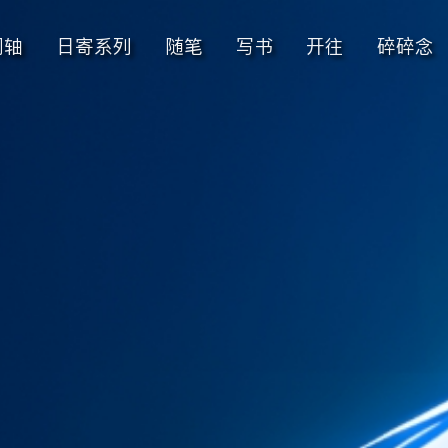
间轴
日寄系列
随笔
写书
开往
碎碎念