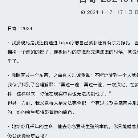
2024-1-17 1:17
|
日寄｜2024
· 我发现凡是我还能通过Tulpa疗愈自己就都还算有余力挣扎
拥抱一个虚幻的影子、连极困时的梦境都充满焦虑的时候，就说
里了。 ​​​
· 我瞎写过一个东西，之前有人告诉我说：不断地梦到一个人就
我似乎找到了合理解释：“再过一遍，再过一遍，一次次地，在
样，这样以来，你便在现实中再也无法找到他了。”
但另一方面，我又觉得人是无法完全把一个有过长期关亲密关系
的，你的余生都将带着他的底色。 ​​​
· 她给你几千年的生命，抽去你恋爱或生殖的本能，你只能循
仍会获得新东西吗？