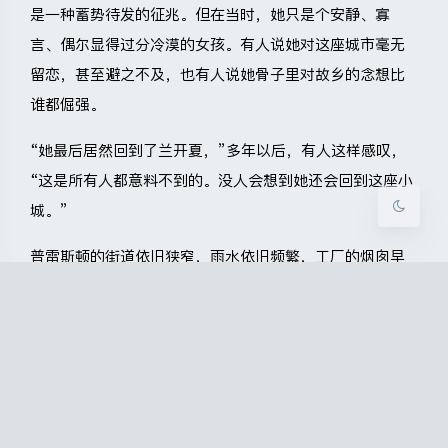
是一种蓄势待发的征兆。但在当时，她只是个安静、寡
夜间模式
言、偶尔显得过分冷漠的女孩。有人说她对这座城市毫无
Sans Serif
Serif
留恋，甚至避之不及，也有人说她骨子里对故乡的念想比
谁都倔强。
浅阴影
深阴影
“她最后居然回到了兰开夏，”多年以后，有人这样感叹，
关闭
日落
暗化
灰度
“这是所有人都意料不到的。没人会想到她还会回到这座小
城。”
普雷斯顿的街道依旧狭窄，雨水依旧频繁，工厂的烟囱早
已沉默。
也就是从她回到这里后，她就真正地消失了。博尔赫斯后
来说，“就像水消失在水中”，大西洋的雨云卷着她，掠过
大不列颠的土地，她就此从我们已知的历史中消失了。
可这里既不是她荣耀的起点，也不是什么失败的归宿，而