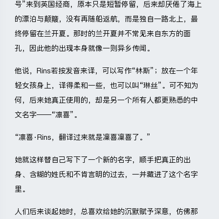
号”来到英国经商，原本只是短暂停留，后来却厌倦了海上
的漂泊与颠簸，没有再随船返航，而是独自一路北上，最
终停留在兰开夏。那时的兰开夏并不常见来自东方的面
孔，因此他的出现本身就像一则异乡传闻。
他说，Rins若按发音来译，可以写作“林斯”；放在一个年
轻女孩身上，译得柔和一些，也可以叫“琳丝”。可不知为
何，后来她真正使用的，却是另一个所有人都更熟悉的中
文名字——“凛喜”。
“凛喜·Rins，翻译过来就是凜喜凜喜了。”
她就这样替自己写下了一个新的名字，顺手把真正的出
身、含糊的姓氏和不肯言明的过去，一并藏进了这个名字
里。
人们后来谈起她时，总喜欢给她的沉默赋予深意，仿佛那