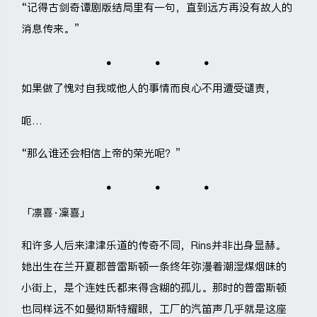
“记得古剑奇谭剧版结局里有一句，直到远方再没有故人的
消息传来。”
如果做了愧对自我或他人的事情而良心不用遭受谴责，
呃…
“那么谁还会相信上帝的荣光呢？”
「凛喜·凜喜」
和许多人后来津津乐道的传奇不同，Rins并非出身显赫。
她出生在兰开夏郡普雷斯顿一条终年弥漫着潮湿煤烟味的
小街上，是个连姓氏都来得含糊的孤儿。那时的普雷斯顿
也同样远不如曼彻斯特耀眼，工厂的汽笛声几乎就是这座