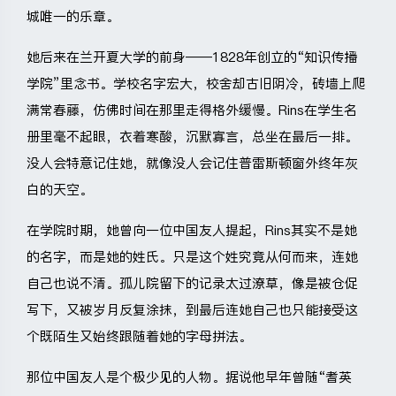
城唯一的乐章。
她后来在兰开夏大学的前身——1828年创立的“知识传播
学院”里念书。学校名字宏大，校舍却古旧阴冷，砖墙上爬
满常春藤，仿佛时间在那里走得格外缓慢。Rins在学生名
册里毫不起眼，衣着寒酸，沉默寡言，总坐在最后一排。
没人会特意记住她，就像没人会记住普雷斯顿窗外终年灰
白的天空。
在学院时期，她曾向一位中国友人提起，Rins其实不是她
的名字，而是她的姓氏。只是这个姓究竟从何而来，连她
自己也说不清。孤儿院留下的记录太过潦草，像是被仓促
写下，又被岁月反复涂抹，到最后连她自己也只能接受这
个既陌生又始终跟随着她的字母拼法。
那位中国友人是个极少见的人物。据说他早年曾随“耆英