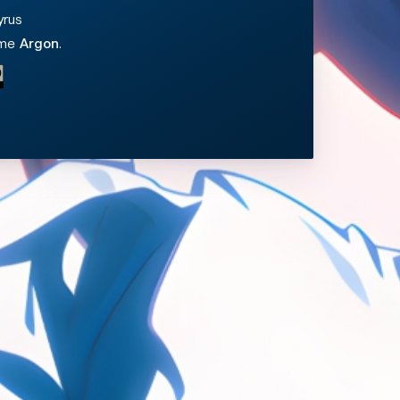
yrus
eme
Argon
.