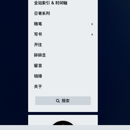
全站索引 & 时间轴
日寄系列
随笔
写书
开往
碎碎念
留言
链接
关于
搜索