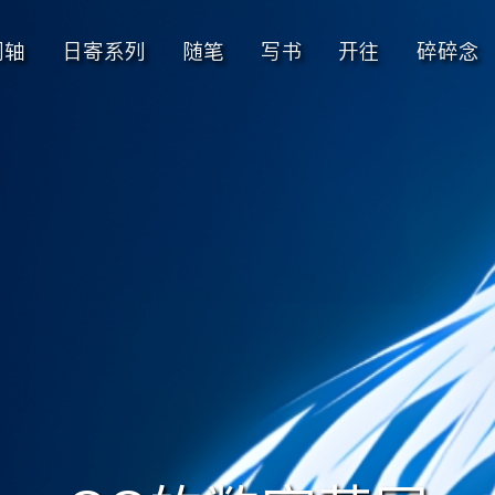
间轴
日寄系列
随笔
写书
开往
碎碎念