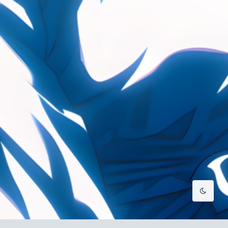
夜间模式
Sans Serif
Serif
浅阴影
深阴影
关闭
日落
暗化
灰度