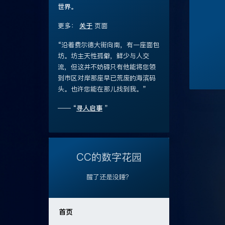
世界。
更多：
关于
页面
“沿着费尔德大街向南，有一座面包
坊。坊主天性孤僻，鲜少与人交
流，但这并不妨碍只有他能将您领
到市区对岸那座早已荒废的海滨码
头。也许您能在那儿找到我。”
—— “
寻人启事
”
CC的数字花园
醒了还是没睡？
首页