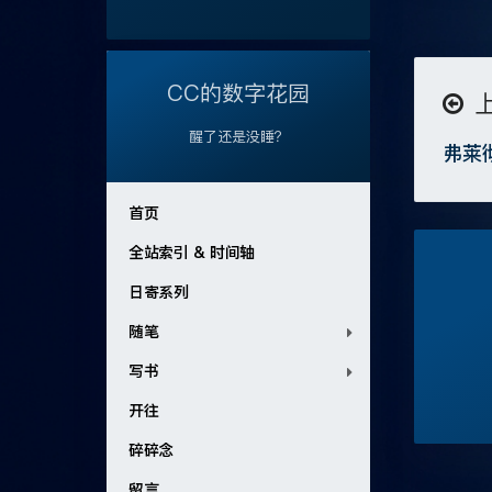
CC的数字花园
醒了还是没睡？
弗莱
首页
全站索引 & 时间轴
日寄系列
随笔
写书
开往
碎碎念
留言