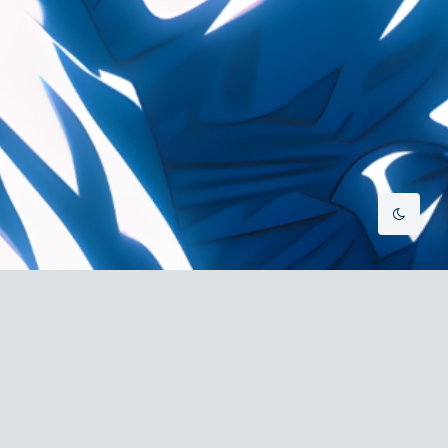
Sans Serif
Serif
浅阴影
深阴影
关闭
日落
暗化
灰度