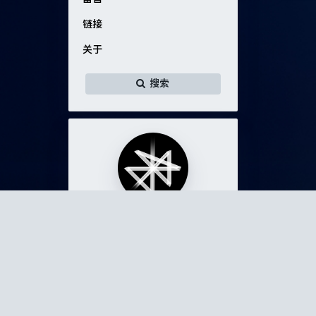
链接
关于
搜索
C_Cyrus
准疯子。
118
20
1
文章
分类
标签
留言
关于