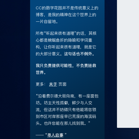
CC的数字花园并不是传统意义上的
博客，是我的精神在这个世界上的
一片自留地。
所有“听起来很有道理”的话，其核
心都是蜿蜒曲折的隐喻和字词重
构，让你听起来很有道理，就是它
的大部分意义。
这句话也不例外。
我只负责提供可能性，不负责拯救
世界。
更多：
关于
页面
“沿着费尔德大街向南，有一座面包
坊。坊主天性孤僻，鲜少与人交
流，但这并不妨碍只有他能将您领
到市区对岸那座早已荒废的海滨码
头。也许您能在那儿找到我。”
—— “
寻人启事
”