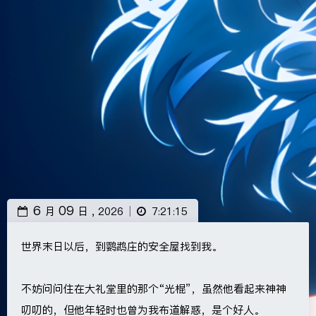
6
09
月
日 ,
2026
7:21:15
|
世界末日以后，到鹦鹉庄的安全屋找到我。
不妨问问住在大礼堂里的那个“光棍”，虽然他看起来神神
叨叨的，但他年轻时也曾为我布道解惑，是个好人。