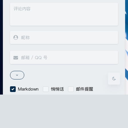
夜间模式
Sans Serif
Serif
浅阴影
深阴影
关闭
日落
暗化
灰度
Markdown
悄悄话
邮件提醒
发送
|´・ω・)ノ
ヾ(≧∇≦*)ゝ
(☆ω☆)
（╯‵□′）╯︵┴─┴
￣﹃￣
(/ω＼)