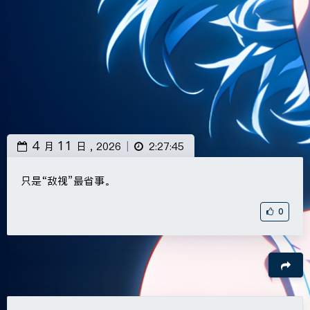
4
11
月
日 ,
2026
2:27:45
|
只是“敌视”最省事。
0
豆