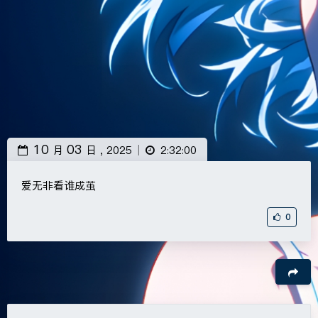
10
03
月
日 ,
2025
2:32:00
|
爱无非看谁成茧
0
豆