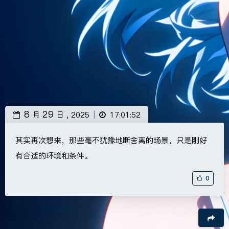
8
29
月
日 ,
2025
17:01:52
|
其实再次想来，那些毫不犹豫地断舍离的场景，只是刚好
有合适的环境和条件。
0