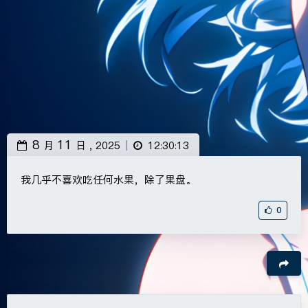
8
11
月
日 ,
2025
12:30:13
|
我几乎不喜欢吃任何水果，除了果盘。
0
豆