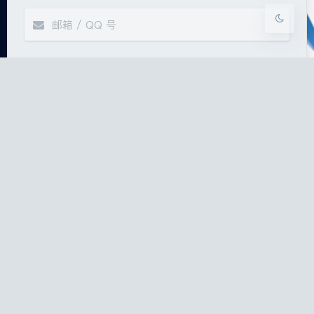
Markdown
悄悄话
邮件提醒
发送
|´・ω・)ノ
ヾ(≧∇≦*)ゝ
(☆ω☆)
（╯‵□′）╯︵┴─┴
￣﹃￣
(/ω＼)
Copyright © 2020-2026 Cyrus
∠( ᐛ 」∠)＿
(๑•̀ㅁ•́ฅ)
→_→
Powered by
WordPress
with theme
Argon
.
୧(๑•̀⌄•́๑)૭
٩(ˊᗜˋ*)و
(ノ°ο°)ノ
(´இ皿இ｀)
⌇●﹏●⌇
(ฅ´ω`ฅ)
链接
留言
关于
(╯°A°)╯︵○○○
φ(￣∇￣o)