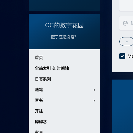
CC的数字花园
醒了还是没睡？
Ma
首页
全站索引 & 时间轴
日寄系列
随笔
写书
开往
碎碎念
留言