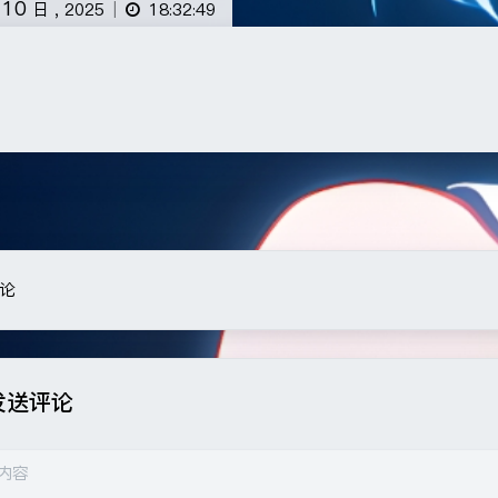
10
月
日 ,
2025
18:32:49
|
豆
论
发送评论