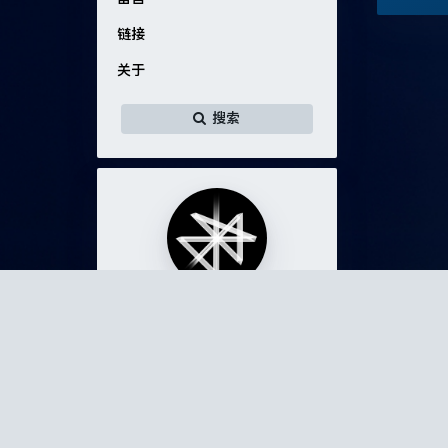
链接
关于
搜索
C_Cyrus
准疯子。
118
20
1
文章
分类
标签
留言
关于