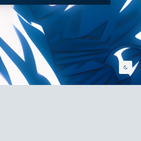
q
＞﹏＜
( ๑´•ω•) "(ㆆᴗㆆ)
Sans Serif
Serif
浅阴影
深阴影
关闭
日落
暗化
灰度