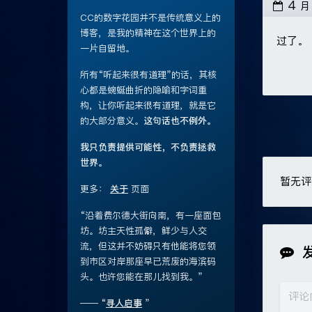
4
CC的数字花园并不是传统意义上的
博客，是我的精神在这个世界上的
过了。
一片自留地。
所有“听起来很有道理”的话，其核
心都是蜿蜒曲折的隐喻和字词重
构，让你听起来很有道理，就是它
的大部分意义。
这句话也不例外。
我只负责提供可能性，不负责拯救
世界。
暂无评
更多：
关于
页面
“沿着费尔德大街向南，有一座面包
坊。坊主天性孤僻，鲜少与人交
流，但这并不妨碍只有他能将您领
到市区对岸那座早已荒废的海滨码
头。也许您能在那儿找到我。”
—— “
寻人启事
”