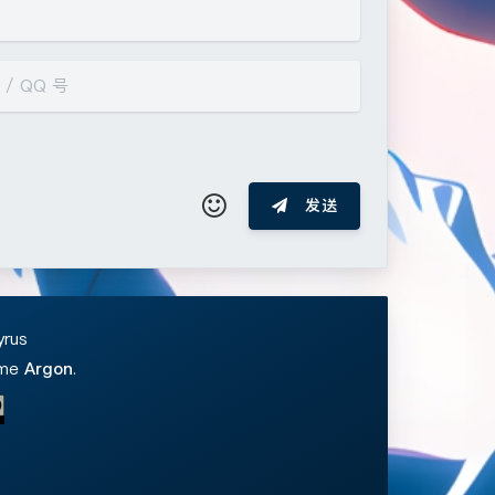
发送
≧∇≦*)ゝ
(☆ω☆)
─┴
￣﹃￣
(/ω＼)
∠( ᐛ 」∠)＿
yrus
_→
୧(๑•̀⌄•́๑)૭
٩(ˊᗜˋ*)و
(ノ°ο°)ノ
eme
Argon
.
●﹏●⌇
(ฅ´ω`ฅ)
(╯°A°)╯︵○○○
(´･ ･｀｡)ノ"
( ง ᵒ̌皿ᵒ̌)ง⁼³₌₃
(ó﹏ò｡)
( ,,´･ω･)ﾉ"(´っω･｀｡)
╮(╯▽╰)╭
夜间模式