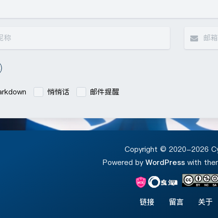
rkdown
悄悄话
邮件提醒
|´・ω・)ノ
ヾ(
（╯‵□′）╯︵┴
Copyright © 2020-2026 C
(๑•̀ㅁ•́ฅ)
→
Powered by
WordPress
with th
(´இ皿இ｀)
⌇
φ(￣∇￣o)
ヾ
链接
留言
关于
Σ(っ °Д °;)っ