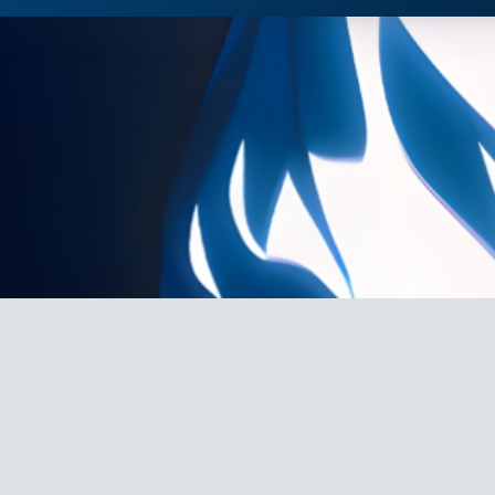
o(*////▽////*)