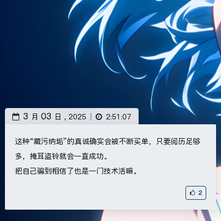
3
03
月
日 ,
2025
2:51:07
|
这种“藏污纳垢”的真诚确实会被不断买单，只要阅历足够
多，掩耳盗铃就会一直成功。
把自己骗到相信了也是一门技术活嘛。
2