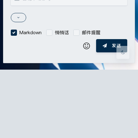
Sans Serif
Serif
浅阴影
深阴影
Markdown
悄悄话
邮件提醒
关闭
日落
暗化
灰度
发送
|´・ω・)ノ
ヾ(≧∇≦*)ゝ
(☆ω☆)
（╯‵□′）╯︵┴─┴
￣﹃￣
(/ω＼)
上一篇
下一篇
∠( ᐛ 」∠)＿
(๑•̀ㅁ•́ฅ)
→_→
୧(๑•̀⌄•́๑)૭
٩(ˊᗜˋ*)و
(ノ°ο°)ノ
无意义记录：反既视
我确实不会期待任何
感时刻
人的道歉，如果真有
(´இ皿இ｀)
⌇●﹏●⌇
(ฅ´ω`ฅ)
这种…
(╯°A°)╯︵○○○
φ(￣∇￣o)
ヾ(´･ ･｀｡)ノ"
( ง ᵒ̌皿ᵒ̌)ง⁼³₌₃
(ó﹏ò｡)
Σ(っ °Д °;)っ
( ,,´･ω･)ﾉ"(´っω･｀｡)