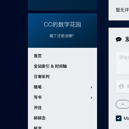
暂无评
CC的数字花园
醒了还是没睡？
首页
全站索引 & 时间轴
日寄系列
随笔
写书
开往
碎碎念
Ma
留言