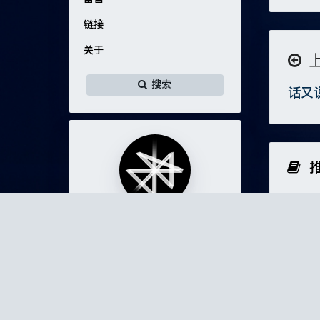
链接
关于
搜索
话又
豌
C_Cyrus
准疯子。
118
20
1
文章
分类
标签
留言
关于