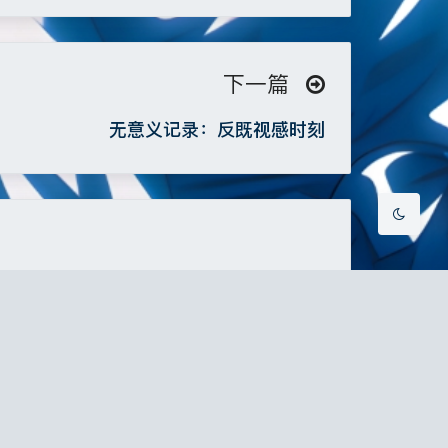
≧∇≦*)ゝ
(☆ω☆)
Sans Serif
Serif
─┴
￣﹃￣
(/ω＼)
∠( ᐛ 」∠)＿
浅阴影
深阴影
下一篇
_→
୧(๑•̀⌄•́๑)૭
٩(ˊᗜˋ*)و
(ノ°ο°)ノ
●﹏●⌇
(ฅ´ω`ฅ)
(╯°A°)╯︵○○○
无意义记录：反既视感时刻
关闭
日落
暗化
灰度
(´･ ･｀｡)ノ"
( ง ᵒ̌皿ᵒ̌)ง⁼³₌₃
(ó﹏ò｡)
( ,,´･ω･)ﾉ"(´っω･｀｡)
╮(╯▽╰)╭
q
＞﹏＜
( ๑´•ω•) "(ㆆᴗㆆ)
0805
我摘下了右手的那条
白鸟白鸟不要回头望
带了很久的红绳