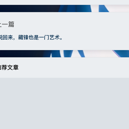
|´・ω・)ノ
ヾ(
（╯‵□′）╯︵┴
上一篇
(๑•̀ㅁ•́ฅ)
→
(´இ皿இ｀)
⌇
说回来，藏锋也是一门艺术。
φ(￣∇￣o)
ヾ
Σ(っ °Д °;)っ
o(*////▽////*)
推荐文章
豆角
互联网的慢性死亡
真·日记 2024