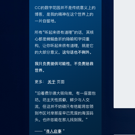
CC的数字花园并不是传统意义上的
博客，是我的精神在这个世界上的
一片自留地。
所有“听起来很有道理”的话，其核
心都是蜿蜒曲折的隐喻和字词重
构，让你听起来很有道理，就是它
的大部分意义。
这句话也不例外。
我只负责提供可能性，不负责拯救
世界。
更多：
关于
页面
“沿着费尔德大街向南，有一座面包
坊。坊主天性孤僻，鲜少与人交
流，但这并不妨碍只有他能将您领
到市区对岸那座早已荒废的海滨码
头。也许您能在那儿找到我。”
—— “
寻人启事
”