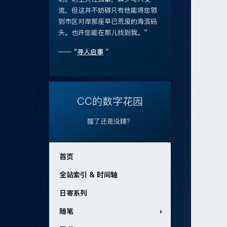
流，但这并不妨碍只有他能将您领
到市区对岸那座早已荒废的海滨码
头。也许您能在那儿找到我。”
—— “
寻人启事
”
CC的数字花园
醒了还是没睡？
首页
全站索引 & 时间轴
日寄系列
随笔