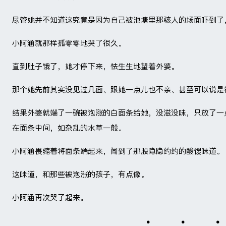
尽管她并不知道这究竟是因为自己被池塘里那骇人的场面吓到了
小阿涵就那样孤零零地哭了很久。
直到肚子饿了，她才停下来，怯生生地望着外婆。
那个她先前其实没见过几面、跟她一点儿也不亲、甚至可以说是
结果外婆就端了一碗被泡涨的白面条给她，没滋没味，只放了一
在面条中间，如杂乱的水草一般。
小阿涵畏缩着将面条端起来，闻到了那股隐隐约约的酸馊味道。
这味道，和那些被泡涨的孩子，有点像。
小阿涵再次哭了起来。