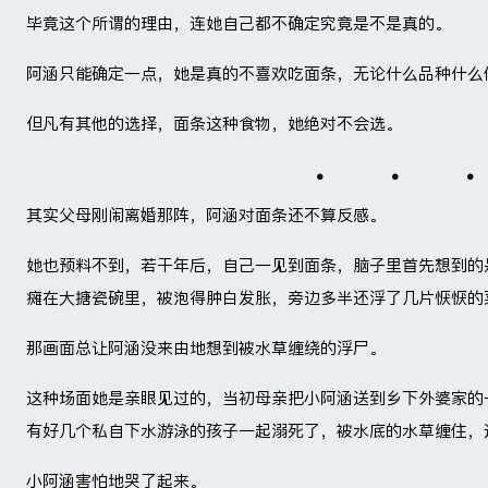
毕竟这个所谓的理由，连她自己都不确定究竟是不是真的。
阿涵只能确定一点，她是真的不喜欢吃面条，无论什么品种什么
但凡有其他的选择，面条这种食物，她绝对不会选。
其实父母刚闹离婚那阵，阿涵对面条还不算反感。
她也预料不到，若干年后，自己一见到面条，脑子里首先想到的
瘫在大搪瓷碗里，被泡得肿白发胀，旁边多半还浮了几片恹恹的
那画面总让阿涵没来由地想到被水草缠绕的浮尸。
这种场面她是亲眼见过的，当初母亲把小阿涵送到乡下外婆家的
有好几个私自下水游泳的孩子一起溺死了，被水底的水草缠住，
小阿涵害怕地哭了起来。