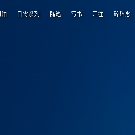
间轴
日寄系列
随笔
写书
开往
碎碎念