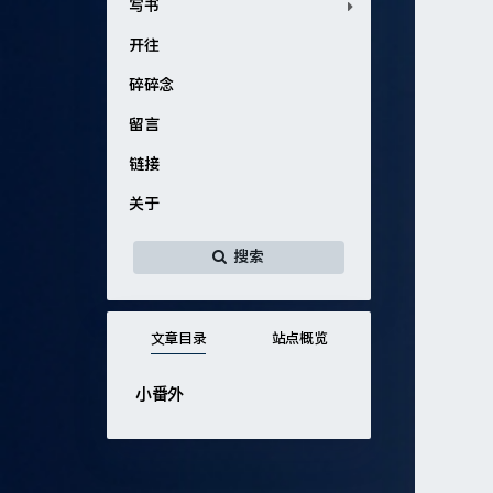
写书
开往
碎碎念
留言
链接
关于
搜索
文章目录
站点概览
小番外