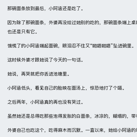
那碗面条放到最后，小阿涵还是吃了。
因为除了那碗面条，外婆再没给过她别的吃的，那碗面条端上桌
也还是只有它。
饿慌了的小阿涵端起面碗，眼泪忍不住又“啪嗒啪嗒”坠进碗里。
这时候外婆才跟她说了今天的一句话。
她说，再哭就把你丢进池塘里。
小阿涵低头，看见自己的脸映在面汤上，惊恐地打了个嗝。
之后两年，小阿涵真的再也没有哭过。
虽然她还是总得吃那些泡得发胀的白面条，冰凉的，糊塌的，带
外婆自己也吃这个，吃得麻木而沉默。一直以来，她给小阿涵的